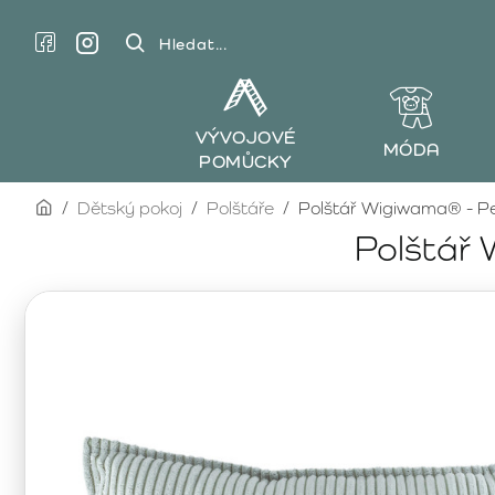
Hledat...
VÝVOJOVÉ
MÓDA
POMŮCKY
home
Dětský pokoj
Polštáře
Polštář Wigiwama® - Pe
Polštář