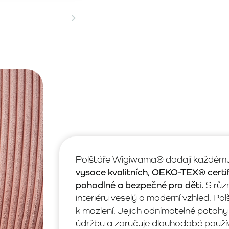
Polštáře Wigiwama® dodají každému 
vysoce kvalitních, OEKO-TEX® certif
pohodlné a bezpečné pro děti.
S růz
interiéru veselý a moderní vzhled. Pol
k mazlení. Jejich odnímatelné potahy 
údržbu a zaručuje dlouhodobé použív