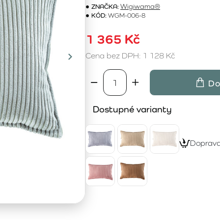
ZNAČKA:
Wigiwama®
KÓD:
WGM-006-8
1 365 Kč
Cena bez DPH: 1 128 Kč
Do
Dostupné varianty
Doprav