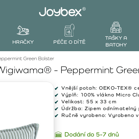
TAŠKY A
HRAČKY
PÉČE O DÍTĚ
BATOHY
ppermint Green Bolster
 Wigiwama® - Peppermint Green
Vnější potah:
OEKO-TEX® cer
Výplň:
100% vlákno Micro Clu
Velikost:
55 x 33 cm
Údržba:
Zipem odnímatelný p
Ručně vyrobeno:
Vyrobeno v
Dodání do 5-7 dnů