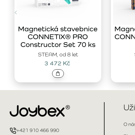
Magnetická stavebnice
Magne
CONNETIX® PRO
CONNE
Constructor Set 70 ks
STEAM, od 8 let
3 472 Kč
Už
O ná
+421 910 466 990