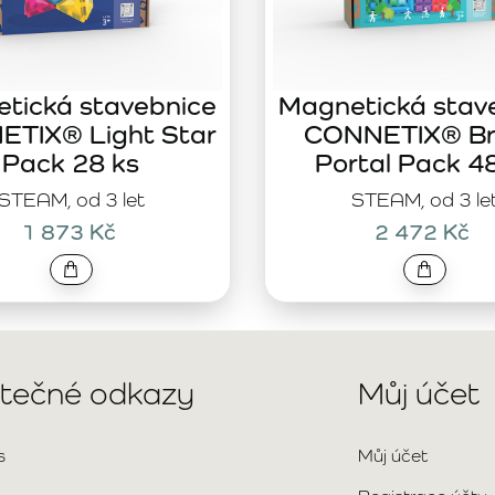
tická stavebnice
Magnetická stav
TIX® Light Star
CONNETIX® Br
Pack 28 ks
Portal Pack 4
STEAM, od 3 let
STEAM, od 3 le
1 873 Kč
2 472 Kč
itečné odkazy
Můj účet
s
Můj účet