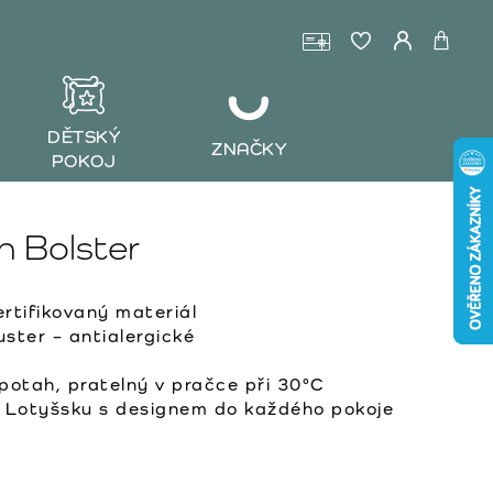
DĚTSKÝ
ZNAČKY
POKOJ
 Bolster
tifikovaný materiál
ster – antialergické
otah, pratelný v pračce při 30°C
 Lotyšsku s designem do každého pokoje