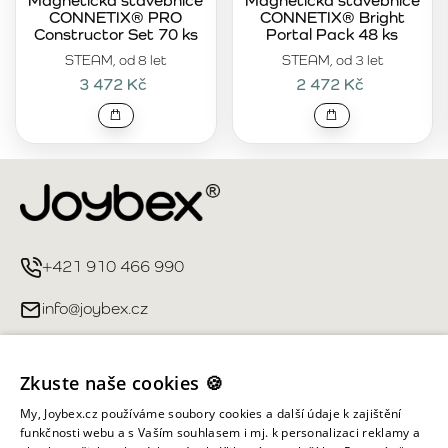
Magnetická stavebnice
Magnetická stavebnice
CONNETIX® PRO
CONNETIX® Bright
Constructor Set 70 ks
Portal Pack 48 ks
STEAM, od 8 let
STEAM, od 3 let
3 472 Kč
2 472 Kč
+421 910 466 990
info@joybex.cz
Užitečné odkazy
Zkuste naše cookies 🍪
Můj účet
My, Joybex.cz používáme soubory cookies a další údaje k zajištění
funkčnosti webu a s Vaším souhlasem i mj. k personalizaci reklamy a