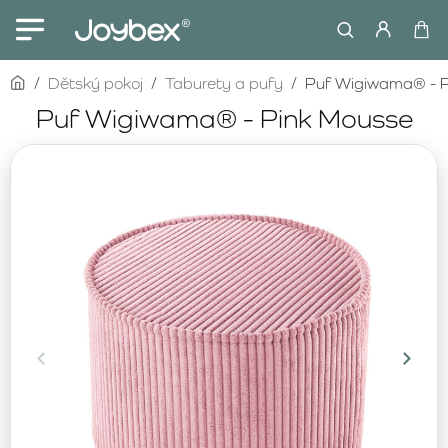
home
Dětský pokoj
Taburety a pufy
Puf Wigiwama® - P
Puf Wigiwama® - Pink Mousse