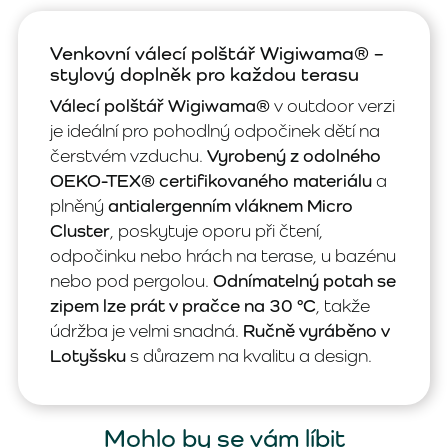
Venkovní válecí polštář Wigiwama® –
stylový doplněk pro každou terasu
Válecí polštář Wigiwama®
v outdoor verzi
je ideální pro pohodlný odpočinek dětí na
čerstvém vzduchu.
Vyrobený z odolného
OEKO-TEX® certifikovaného materiálu
a
plněný
antialergenním vláknem Micro
Cluster
, poskytuje oporu při čtení,
odpočinku nebo hrách na terase, u bazénu
nebo pod pergolou.
Odnímatelný potah se
zipem lze prát v pračce na 30 °C
, takže
údržba je velmi snadná.
Ručně vyráběno v
Lotyšsku
s důrazem na kvalitu a design.
Mohlo by se vám líbit