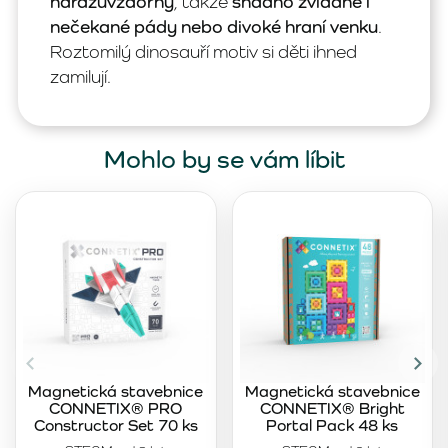
nárazuvzdorný
, takže
snadno zvládne i
nečekané pády nebo divoké hraní venku
.
Roztomilý dinosauří motiv si děti ihned
zamilují.
Mohlo by se vám líbit
Magnetická stavebnice
Magnetická stavebnice
CONNETIX® PRO
CONNETIX® Bright
Constructor Set 70 ks
Portal Pack 48 ks