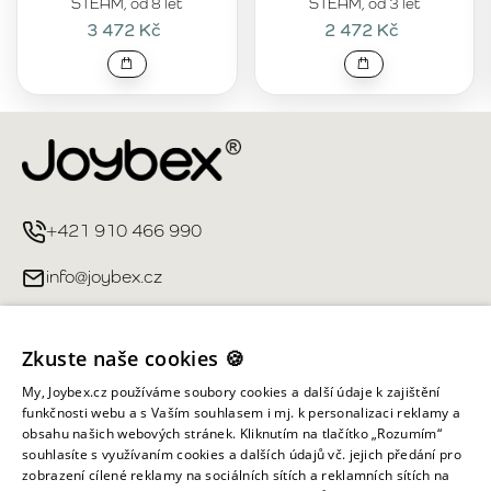
STEAM, od 8 let
STEAM, od 3 let
3 472 Kč
2 472 Kč
+421 910 466 990
info@joybex.cz
Užitečné odkazy
Zkuste naše cookies 🍪
Můj účet
My, Joybex.cz používáme soubory cookies a další údaje k zajištění
funkčnosti webu a s Vaším souhlasem i mj. k personalizaci reklamy a
obsahu našich webových stránek. Kliknutím na tlačítko „Rozumím“
Informace obchodu
souhlasíte s využívaním cookies a dalších údajů vč. jejich předání pro
zobrazení cílené reklamy na sociálních sítích a reklamních sítích na