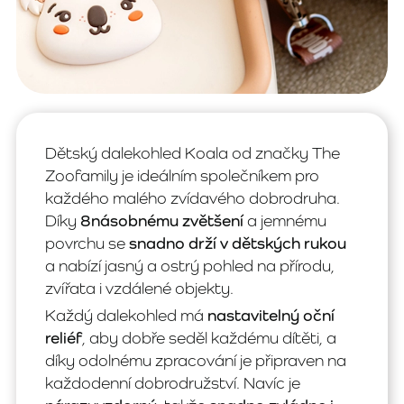
Dětský dalekohled Koala od značky The
Zoofamily je ideálním společníkem pro
každého malého zvídavého dobrodruha.
Díky
8násobnému zvětšení
a jemnému
povrchu se
snadno drží v dětských rukou
a nabízí jasný a ostrý pohled na přírodu,
zvířata i vzdálené objekty.
Každý dalekohled má
nastavitelný oční
reliéf
, aby dobře seděl každému dítěti, a
díky odolnému zpracování je připraven na
každodenní dobrodružství. Navíc je