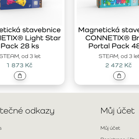
tická stavebnice
Magnetická stav
TIX® Light Star
CONNETIX® Br
Pack 28 ks
Portal Pack 4
STEAM, od 3 let
STEAM, od 3 le
1 873 Kč
2 472 Kč
itečné odkazy
Můj účet
s
Můj účet