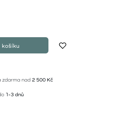
 košíku
a zdarma nad
2 500 Kč
do
1-3 dnů