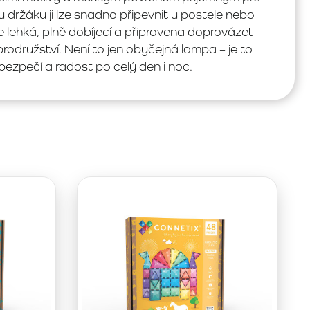
držáku ji lze snadno připevnit u postele nebo
e lehká, plně dobíjecí a připravena doprovázet
brodružství. Není to jen obyčejná lampa – je to
 bezpečí a radost po celý den i noc.