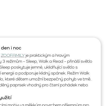
 den i noc
y
ZOOFAMILY
je praktickým a hravým
ky 3 režimům –
Sleep, Walk a Read
– přináší světlo
leep poskytuje jemné, uklidňující světlo s
energii a podporuje klidný spánek. Režim Walk
lo, které dětem umožní bezpečný pohyb ve tmě.
eděný paprsek vhodný pro čtení pohádek nebo
užití
řecími motivy a měkkým povrchem příjemným pro