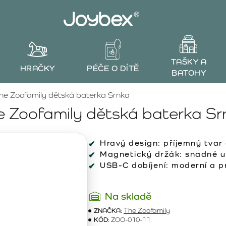
TAŠKY A
HRAČKY
PÉČE O DÍTĚ
BATOHY
he Zoofamily dětská baterka Srnka
e Zoofamily dětská baterka Sr
Hravý design: příjemný tvar
Magnetický držák: snadné u
USB-C dobíjení: moderní a p
Na skladě
ZNAČKA:
The Zoofamily
KÓD:
ZOO-010-11