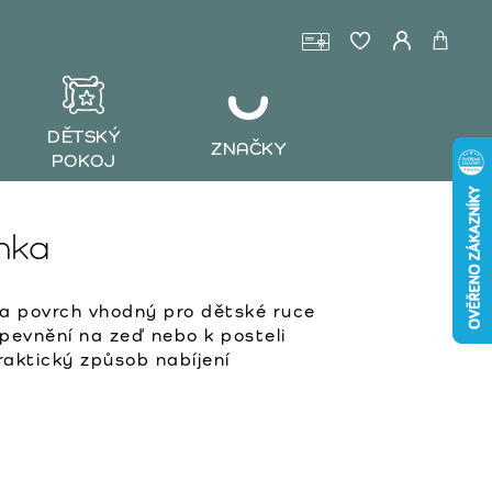
DĚTSKÝ
ZNAČKY
POKOJ
nka
 a povrch vhodný pro dětské ruce
pevnění na zeď nebo k posteli
raktický způsob nabíjení