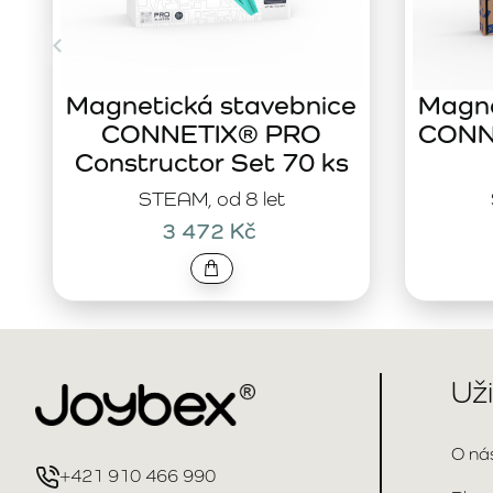
Magnetická stavebnice
Magne
CONNETIX® PRO
CONNE
Constructor Set 70 ks
STEAM, od 8 let
3 472 Kč
Už
O ná
+421 910 466 990