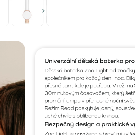
Univerzální dětská baterka pro
Dětská baterka Zoo Light od značk
společníkem pro každý den i noc. Dí
přesně tam, kde je potřeba. V režimu S
30minutovým časovačem, který šetří 
promění lampu v přenosné noční svět
Režim Read poskytuje jasný, soustř
tiché chvíle s oblíbenou knihou.
Bezpečný design a praktické vy
Zoo Light je navržena s hravými zví