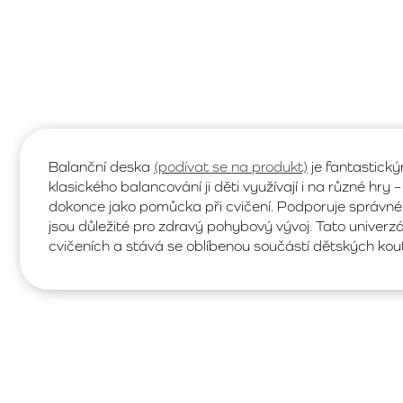
Balanční deska
(podívat se na produkt)
je fantastick
klasického balancování ji děti využívají i na různé hr
dokonce jako pomůcka při cvičení. Podporuje správné dr
jsou důležité pro zdravý pohybový vývoj. Tato univerzá
cvičeních a stává se oblíbenou součástí dětských kou