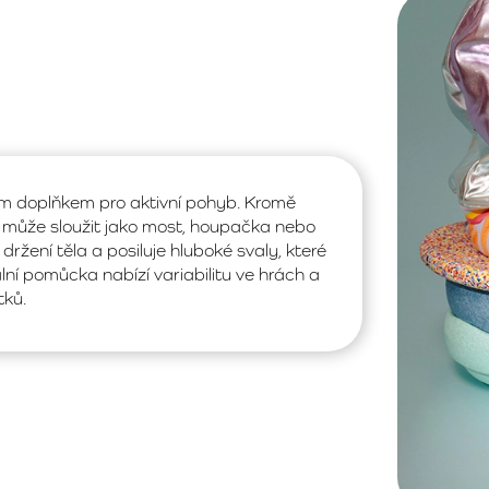
ým doplňkem pro aktivní pohyb. Kromě
y – může sloužit jako most, houpačka nebo
žení těla a posiluje hluboké svaly, které
lní pomůcka nabízí variabilitu ve hrách a
tků.