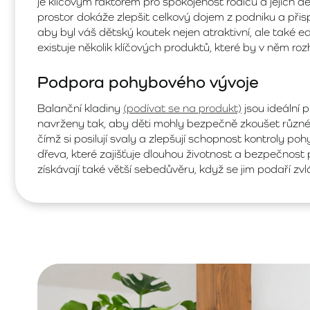
je klíčovým faktorem pro spokojenost rodičů a jejich d
prostor dokáže zlepšit celkový dojem z podniku a přis
aby byl váš dětský koutek nejen atraktivní, ale také e
existuje několik klíčových produktů, které by v něm r
Podpora pohybového vývoje
Balanční kladiny
(podívat se na produkt)
jsou ideální p
navrženy tak, aby děti mohly bezpečně zkoušet různé
čímž si posilují svaly a zlepšují schopnost kontroly poh
dřeva, které zajišťuje dlouhou životnost a bezpečnost p
získávají také větší sebedůvěru, když se jim podaří zv