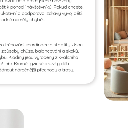
ětí. Kvalitně a promyšleně navržený
pět k pohodlí návštěvníků. Pokud chcete,
dukativní a podporoval zdravý vývoj dětí,
ozhodně neměly chybět.
ro trénování koordinace a stability. Jsou
 způsoby chůze, balancování a skoků,
ybu. Kladiny jsou vyrobeny z kvalitního
ři hře. Kromě fyzické aktivity děti
ládnout náročnější přechody a trasy.