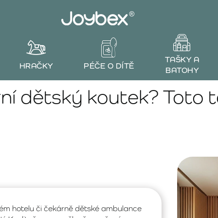
TAŠKY A
HRAČKY
PÉČE O DÍTĚ
BATOHY
rní dětský koutek? Toto 
nném hotelu či čekárně dětské ambulance