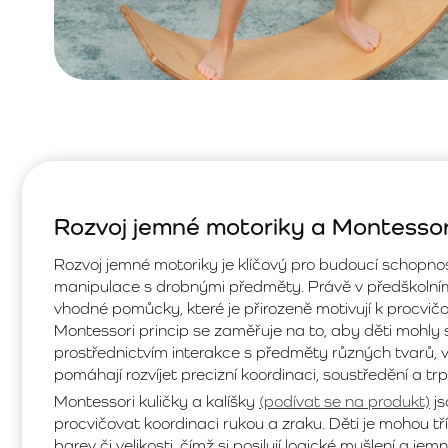
Rozvoj jemné motoriky a Montessori
Rozvoj jemné motoriky je klíčový pro budoucí schopnosti 
manipulace s drobnými předměty. Právě v předškolním
vhodné pomůcky, které je přirozeně motivují k procvi
Montessori princip se zaměřuje na to, aby děti mohly
prostřednictvím interakce s předměty různých tvarů, ve
pomáhají rozvíjet precizní koordinaci, soustředění a trp
Montessori kuličky a kalíšky
(podívat se na produkt)
js
procvičovat koordinaci rukou a zraku. Děti je mohou t
barev či velikosti, čímž si posilují logické myšlení a jem