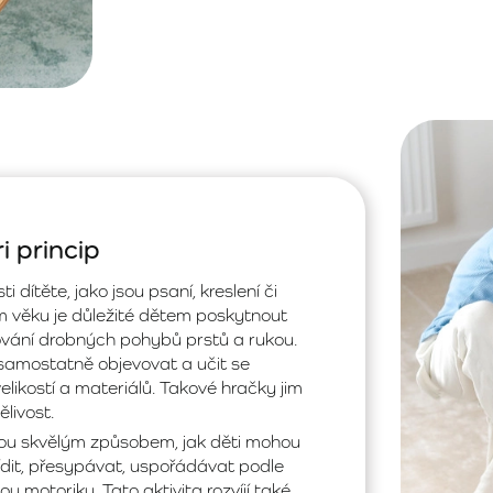
 princip
dítěte, jako jsou psaní, kreslení či
 věku je důležité dětem poskytnout
čování drobných pohybů prstů a rukou.
 samostatně objevovat a učit se
likostí a materiálů. Takové hračky jim
ělivost.
ou skvělým způsobem, jak děti mohou
řídit, přesypávat, uspořádávat podle
nou motoriku. Tato aktivita rozvíjí také