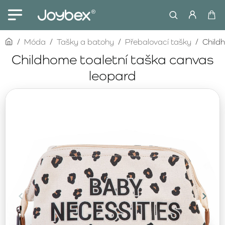
home
Móda
Tašky a batohy
Přebalovací tašky
Child
Childhome toaletní taška canvas
leopard