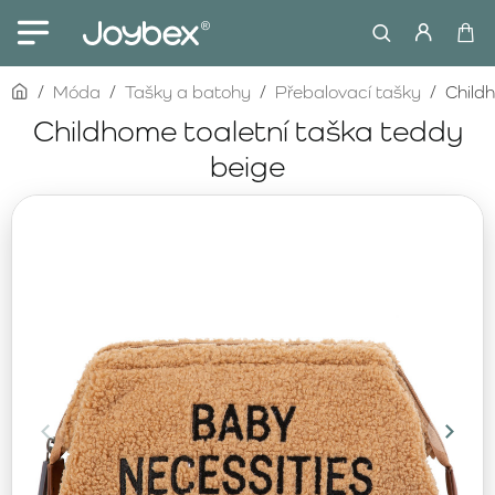
home
Móda
Tašky a batohy
Přebalovací tašky
Child
Childhome toaletní taška teddy
beige