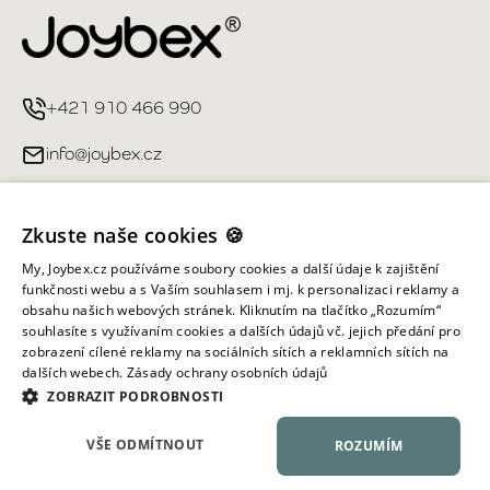
+421 910 466 990
info@joybex.cz
Užitečné odkazy
Zkuste naše cookies 🍪
Můj účet
My, Joybex.cz používáme soubory cookies a další údaje k zajištění
funkčnosti webu a s Vaším souhlasem i mj. k personalizaci reklamy a
obsahu našich webových stránek. Kliknutím na tlačítko „Rozumím“
Informace obchodu
souhlasíte s využívaním cookies a dalších údajů vč. jejich předání pro
zobrazení cílené reklamy na sociálních sítích a reklamních sítích na
dalších webech.
Zásady ochrany osobních údajů
Všechna práva vyhrazena ©
2026
Joybex.cz
ZOBRAZIT PODROBNOSTI
VŠE ODMÍTNOUT
ROZUMÍM