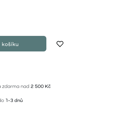
 košíku
a zdarma nad
2 500 Kč
do
1-3 dnů