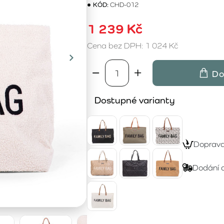
KÓD:
CHD-012
1 239 Kč
Cena bez DPH: 1 024 Kč
Do
Dostupné varianty
Doprav
Dodání 