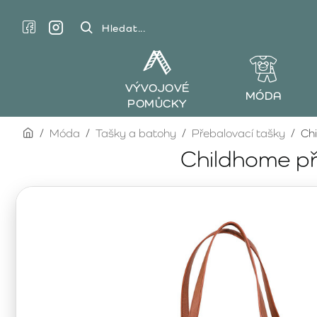
Hledat...
VÝVOJOVÉ
MÓDA
POMŮCKY
home
Móda
Tašky a batohy
Přebalovací tašky
Ch
Childhome př