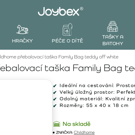
TAŠKY A
HRAČKY
PÉČE O DÍTĚ
BATOHY
ildhome přebalovací taška Family Bag teddy off white
ebalovací taška Family Bag te
Ideální na cestování:
Prostor
Velký úložný prostor:
Perfekt
Odolný materiál:
Kvalitní zp
Rozměry:
55 x 40 x 18 cm
Na skladě
ZNAČKA:
Childhome