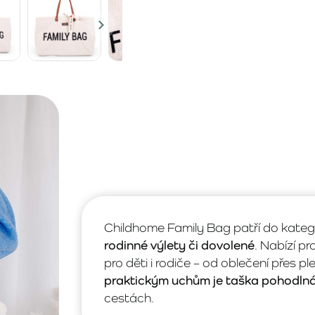
Childhome Family Bag patří do kateg
rodinné výlety či dovolené
. Nabízí pr
pro děti i rodiče – od oblečení přes p
praktickým uchům je taška pohodln
cestách.