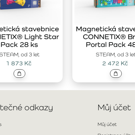
tická stavebnice
Magnetická stav
TIX® Light Star
CONNETIX® Br
Pack 28 ks
Portal Pack 4
STEAM, od 3 let
STEAM, od 3 le
1 873 Kč
2 472 Kč
itečné odkazy
Můj účet
s
Můj účet