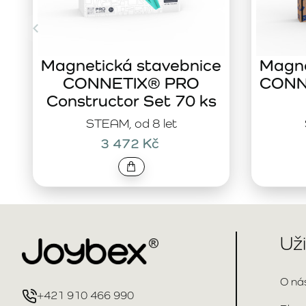
Magnetická stavebnice
Magne
CONNETIX® PRO
CONNE
Constructor Set 70 ks
STEAM, od 8 let
3 472 Kč
Už
O ná
+421 910 466 990