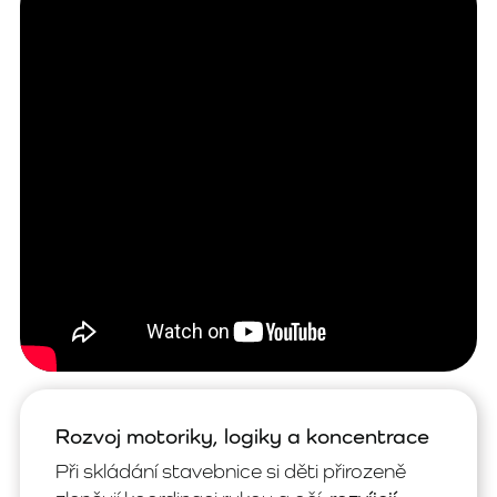
Rozvoj motoriky, logiky a koncentrace
Při skládání stavebnice si děti přirozeně