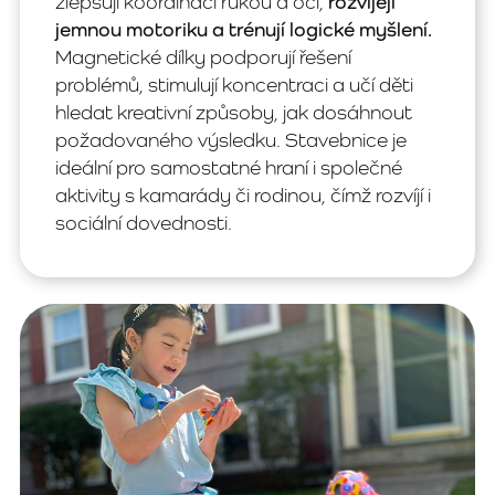
zlepšují koordinaci rukou a očí,
rozvíjejí
jemnou motoriku a trénují logické myšlení.
Magnetické dílky podporují řešení
problémů, stimulují koncentraci a učí děti
hledat kreativní způsoby, jak dosáhnout
požadovaného výsledku. Stavebnice je
ideální pro samostatné hraní i společné
aktivity s kamarády či rodinou, čímž rozvíjí i
sociální dovednosti.