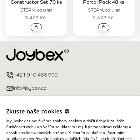
Constructor Set 70 ks
Portal Pack 48 ks
STEAM, od 8 let
STEAM, od 3 let
3 472 Kč
2 472 Kč
+421 910 466 990
info@joybex.cz
Užitečné odkazy
Zkuste naše cookies 🍪
Můj účet
My, Joybex.cz používáme soubory cookies a další údaje k zajištění
funkčnosti webu a s Vaším souhlasem i mj. k personalizaci reklamy a
obsahu našich webových stránek. Kliknutím na tlačítko „Rozumím“
Informace obchodu
souhlasíte s využívaním cookies a dalších údajů vč. jejich předání pro