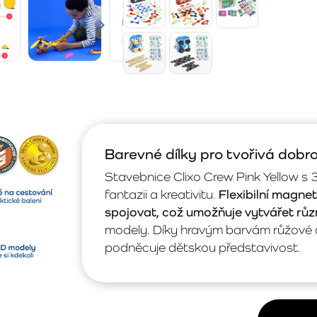
Barevné dílky pro tvořivá dobr
Stavebnice Clixo Crew Pink Yellow s 
fantazii a kreativitu.
Flexibilní magnet
spojovat, což umožňuje vytvářet růz
modely. Díky hravým barvám růžové a ž
podněcuje dětskou představivost.