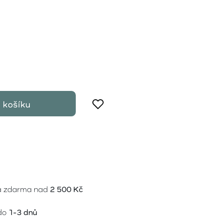
 košíku
a zdarma nad
2 500 Kč
do
1-3 dnů