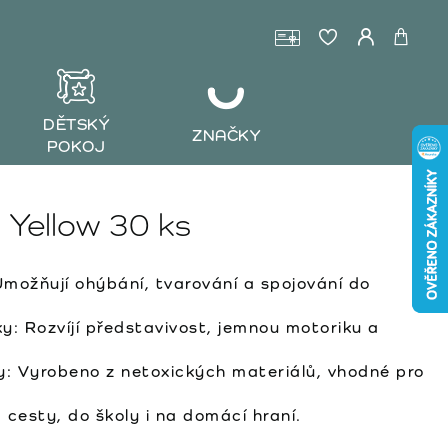
DĚTSKÝ
ZNAČKY
POKOJ
 Yellow 30 ks
možňují ohýbání, tvarování a spojování do
ky:
Rozvíjí představivost, jemnou motoriku a
y:
Vyrobeno z netoxických materiálů, vhodné pro
 cesty, do školy i na domácí hraní.