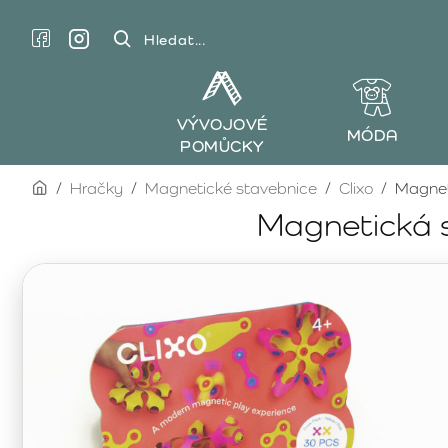
Hledat...
VÝVOJOVÉ
MÓDA
POMŮCKY
home
Hračky
Magnetické stavebnice
Clixo
Magnet
Magnetická s