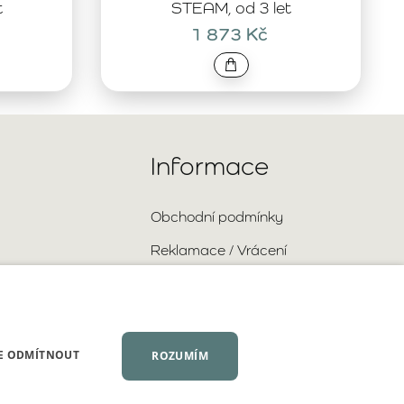
t
STEAM, od 3 let
1 873 Kč
Informace
Obchodní podmínky
Reklamace / Vrácení
Doprava a platba
Ochrana osobních údajů
Velkoobchodní spolupráce
E ODMÍTNOUT
ROZUMÍM