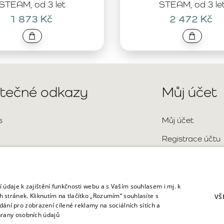
STEAM, od 3 let
STEAM, od 3 le
1 873 Kč
2 472 Kč
itečné odkazy
Můj účet
s
Můj účet
Registrace účtu
Přihlášení
aktní údaje
Mapa stránky
o kladené otázky
 údaje k zajištění funkčnosti webu a s Vaším souhlasem i mj. k
 stránek. Kliknutím na tlačítko „Rozumím“ souhlasíte s
VŠ
dání pro zobrazení cílené reklamy na sociálních sítích a
rany osobních údajů