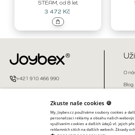
STEAM, od 8 let
3 472 Kč
Už
O ná
+421 910 466 990
Blog
info@joybex.cz
Kont
Zkuste naše cookies 🍪
Čast
My, Joybex.cz používáme soubory cookies a další
personalizaci reklamy a obsahu našich webových
využívaním cookies a dalších údajů vč. jejich pře
reklamních sítích na dalších webech.
Zásady och