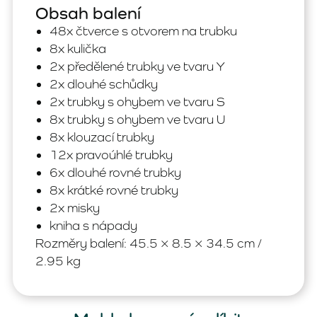
Obsah balení
48x čtverce s otvorem na trubku
8x kulička
2x předělené trubky ve tvaru Y
2x dlouhé schůdky
2x trubky s ohybem ve tvaru S
8x trubky s ohybem ve tvaru U
8x klouzací trubky
12x pravoúhlé trubky
6x dlouhé rovné trubky
8x krátké rovné trubky
2x misky
kniha s nápady
Rozměry balení: 45.5 × 8.5 × 34.5 cm /
2.95 kg