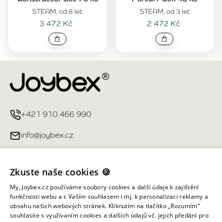
STEAM, od 8 let
STEAM, od 3 let
3 472 Kč
2 472 Kč
+421 910 466 990
info@joybex.cz
Užitečné odkazy
Zkuste naše cookies 🍪
Můj účet
My, Joybex.cz používáme soubory cookies a další údaje k zajištění
funkčnosti webu a s Vaším souhlasem i mj. k personalizaci reklamy a
obsahu našich webových stránek. Kliknutím na tlačítko „Rozumím“
Informace obchodu
souhlasíte s využívaním cookies a dalších údajů vč. jejich předání pro