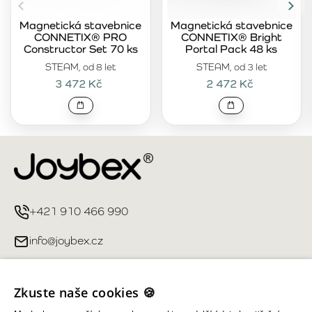
Magnetická stavebnice
Magnetická stavebnice
CONNETIX® PRO
CONNETIX® Bright
Constructor Set 70 ks
Portal Pack 48 ks
STEAM, od 8 let
STEAM, od 3 let
3 472 Kč
2 472 Kč
+421 910 466 990
info@joybex.cz
Užitečné odkazy
Zkuste naše cookies 🍪
Můj účet