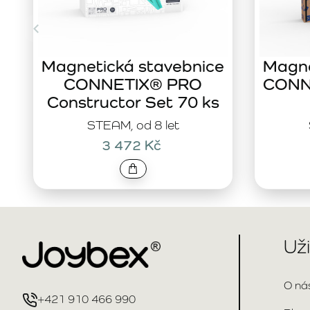
Magnetická stavebnice
Magne
CONNETIX® PRO
CONNE
Constructor Set 70 ks
STEAM, od 8 let
3 472 Kč
Už
O ná
+421 910 466 990