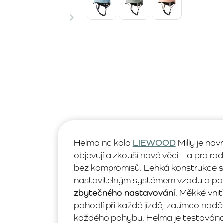
Helma na kolo
LIEWOOD
Milly je nav
objevují a zkouší nové věci – a pro rod
bez kompromisů. Lehká konstrukce 
nastavitelným systémem vzadu a p
zbytečného nastavování
. Měkké vnit
pohodlí při každé jízdě, zatímco na
každého pohybu. Helma je testován