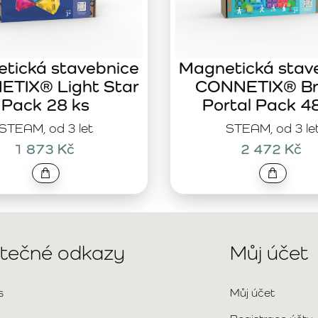
tická stavebnice
Magnetická stav
TIX® Light Star
CONNETIX® Br
Pack 28 ks
Portal Pack 4
STEAM, od 3 let
STEAM, od 3 le
1 873 Kč
2 472 Kč
itečné odkazy
Můj účet
s
Můj účet