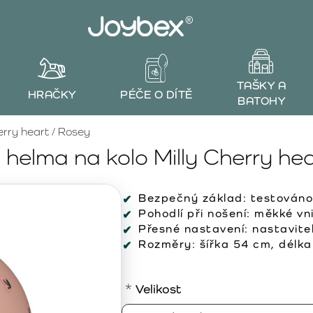
TAŠKY A
HRAČKY
PÉČE O DÍTĚ
BATOHY
rry heart / Rosey
elma na kolo Milly Cherry hea
Bezpečný základ:
testováno
Pohodlí při nošení:
měkké vnit
Přesné nastavení:
nastavite
Rozměry:
šířka 54 cm, délka
Velikost