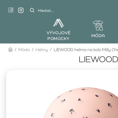
Hledat...
VÝVOJOVÉ
MÓDA
POMŮCKY
home
Móda
Helmy
LIEWOOD helma na kolo Milly Che
LIEWOOD h