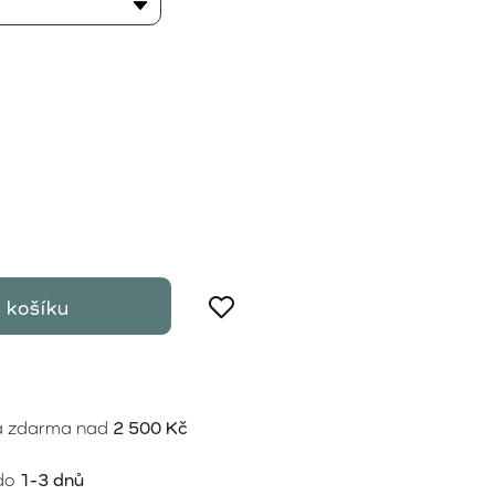
 košíku
a zdarma nad
2 500 Kč
do
1-3 dnů