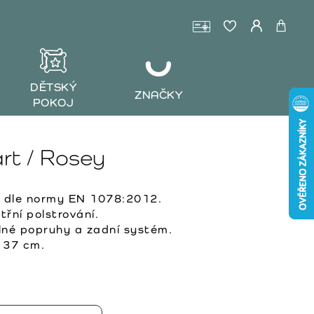
DĚTSKÝ
ZNAČKY
POKOJ
rt / Rosey
 dle normy EN 1078:2012.
řní polstrování.
lné popruhy a zadní systém.
 37 cm.