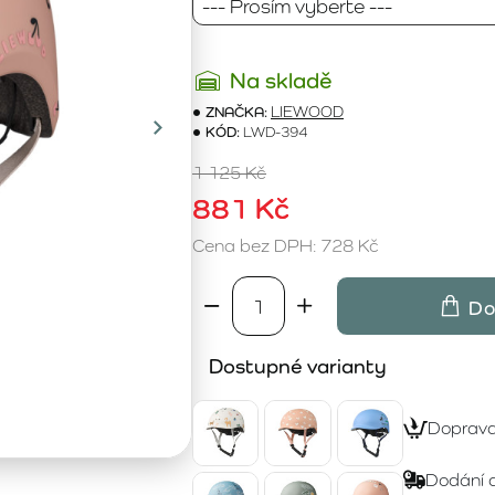
Na skladě
ZNAČKA:
LIEWOOD
KÓD:
LWD-394
1 125 Kč
881 Kč
Cena bez DPH: 728 Kč
Do
Dostupné varianty
Doprav
Dodání 