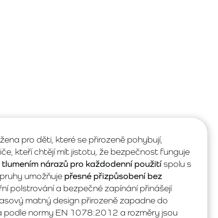
ržena pro děti, které se přirozeně pohybují,
iče, kteří chtějí mít jistotu, že bezpečnost funguje
s
tlumením nárazů pro každodenní použití
spolu s
opruhy umožňuje
přesné přizpůsobení bez
řní polstrování a bezpečné zapínání přinášejí
dčasový matný design přirozeně zapadne do
a podle normy EN 1078:2012 a rozměry jsou