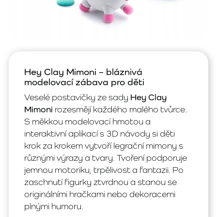
Hey Clay Mimoni – bláznivá
modelovací zábava pro děti
Veselé postavičky ze sady
Hey Clay
Mimoni
rozesmějí každého malého tvůrce.
S měkkou modelovací hmotou a
interaktivní aplikací s 3D návody si děti
krok za krokem vytvoří legrační mimony s
různými výrazy a tvary. Tvoření podporuje
jemnou motoriku, trpělivost a fantazii. Po
zaschnutí figurky ztvrdnou a stanou se
originálními hračkami nebo dekoracemi
plnými humoru.