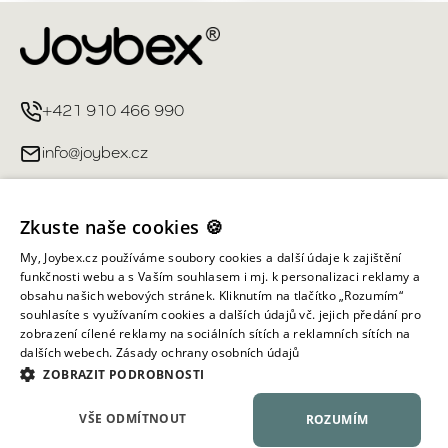
+421 910 466 990
info@joybex.cz
Užitečné odkazy
Zkuste naše cookies 🍪
Můj účet
My, Joybex.cz používáme soubory cookies a další údaje k zajištění
funkčnosti webu a s Vaším souhlasem i mj. k personalizaci reklamy a
obsahu našich webových stránek. Kliknutím na tlačítko „Rozumím“
Informace obchodu
souhlasíte s využívaním cookies a dalších údajů vč. jejich předání pro
zobrazení cílené reklamy na sociálních sítích a reklamních sítích na
dalších webech.
Zásady ochrany osobních údajů
Všechna práva vyhrazena ©
2026
Joybex.cz
ZOBRAZIT PODROBNOSTI
VŠE ODMÍTNOUT
ROZUMÍM