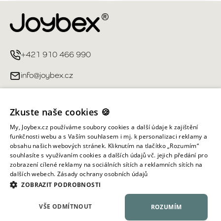
+421 910 466 990
info@joybex.cz
Užitečné odkazy
Zkuste naše cookies 🍪
Můj účet
My, Joybex.cz používáme soubory cookies a další údaje k zajištění
funkčnosti webu a s Vaším souhlasem i mj. k personalizaci reklamy a
obsahu našich webových stránek. Kliknutím na tlačítko „Rozumím“
Informace obchodu
souhlasíte s využívaním cookies a dalších údajů vč. jejich předání pro
zobrazení cílené reklamy na sociálních sítích a reklamních sítích na
dalších webech.
Zásady ochrany osobních údajů
Všechna práva vyhrazena ©
2026
Joybex.cz
ZOBRAZIT PODROBNOSTI
VŠE ODMÍTNOUT
ROZUMÍM