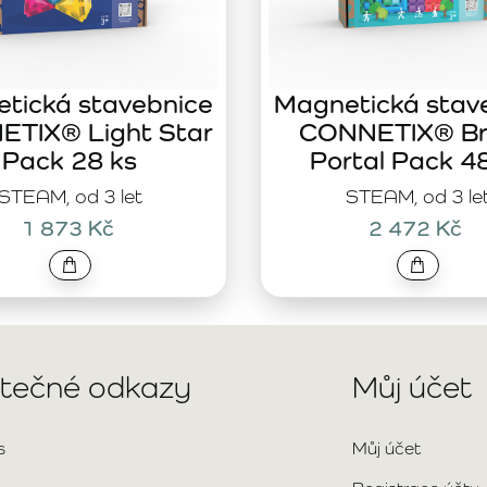
tická stavebnice
Magnetická stav
TIX® Light Star
CONNETIX® Br
Pack 28 ks
Portal Pack 4
STEAM, od 3 let
STEAM, od 3 le
1 873 Kč
2 472 Kč
itečné odkazy
Můj účet
s
Můj účet