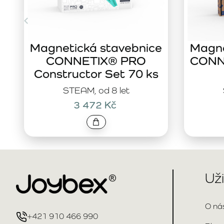
Magnetická stavebnice
Magne
CONNETIX® PRO
CONNE
Constructor Set 70 ks
STEAM, od 8 let
3 472 Kč
Už
O ná
+421 910 466 990