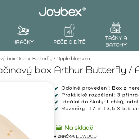
TAŠKY A
HRAČKY
PÉČE O DÍTĚ
BATOHY
 box Arthur Butterfly / Apple blossom
inový box Arthur Butterfly / 
Odolné provedení: Box z ner
Praktické rozdělení: 3 přihrá
Ideální do školy: Lehký, od
Rozměry: 17 × 13,5 × 5,5 cm
Na skladě
ZNAČKA:
LIEWOOD