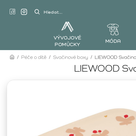
Hledat...
VÝVOJOVÉ
MÓDA
POMŮCKY
home
Péče o dítě
Svačinové boxy
LIEWOOD Svačinový
LIEWOOD Svač