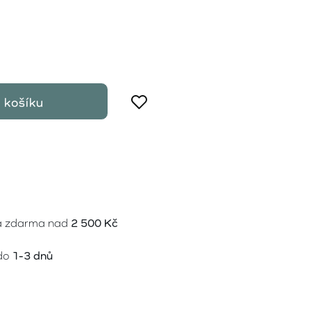
 košíku
a zdarma nad
2 500 Kč
do
1-3 dnů