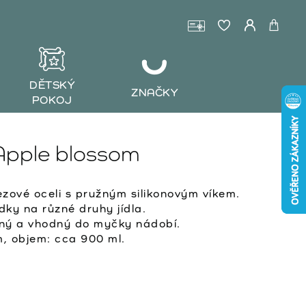
DĚTSKÝ
ZNAČKY
POKOJ
Apple blossom
ezové oceli s pružným silikonovým víkem.
dky na různé druhy jídla.
olný a vhodný do myčky nádobí.
, objem: cca 900 ml.