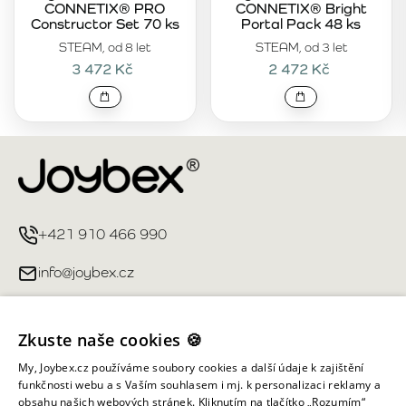
CONNETIX® PRO
CONNETIX® Bright
Constructor Set 70 ks
Portal Pack 48 ks
STEAM, od 8 let
STEAM, od 3 let
3 472 Kč
2 472 Kč
+421 910 466 990
info@joybex.cz
Užitečné odkazy
Zkuste naše cookies 🍪
Můj účet
My, Joybex.cz používáme soubory cookies a další údaje k zajištění
funkčnosti webu a s Vaším souhlasem i mj. k personalizaci reklamy a
obsahu našich webových stránek. Kliknutím na tlačítko „Rozumím“