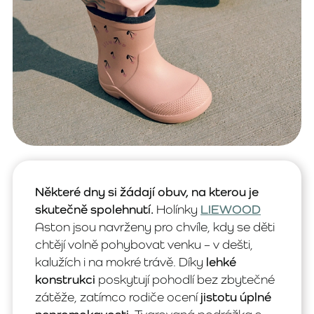
Některé dny si žádají obuv, na kterou je
skutečně spolehnutí.
Holínky
LIEWOOD
Aston jsou navrženy pro chvíle, kdy se děti
chtějí volně pohybovat venku – v dešti,
kalužích i na mokré trávě. Díky
lehké
konstrukci
poskytují pohodlí bez zbytečné
zátěže, zatímco rodiče ocení
jistotu úplné