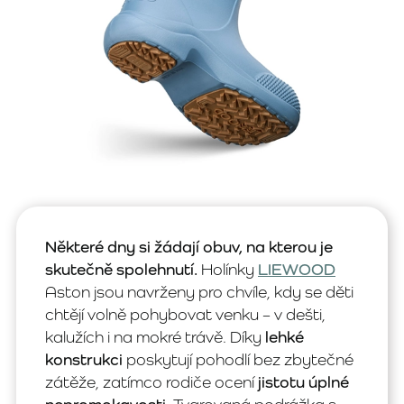
Některé dny si žádají obuv, na kterou je
skutečně spolehnutí.
Holínky
LIEWOOD
Aston jsou navrženy pro chvíle, kdy se děti
chtějí volně pohybovat venku – v dešti,
kalužích i na mokré trávě. Díky
lehké
konstrukci
poskytují pohodlí bez zbytečné
zátěže, zatímco rodiče ocení
jistotu úplné