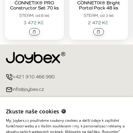
CONNETIX® PRO
CONNETIX® Bright
Constructor Set 70 ks
Portal Pack 48 ks
STEAM, od 8 let
STEAM, od 3 let
3 472 Kč
2 472 Kč
+421 910 466 990
info@joybex.cz
Užitečné odkazy
Zkuste naše cookies 🍪
Můj účet
My, Joybex.cz používáme soubory cookies a další údaje k zajištění
funkčnosti webu a s Vaším souhlasem i mj. k personalizaci reklamy a
obsahu našich webových stránek. Kliknutím na tlačítko „Rozumím“