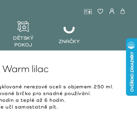
DĚTSKÝ
ZNAČKY
POKOJ
Warm lilac
yklované nerezové oceli s objemem 250 ml.
ované brčko pro snadné používání.
hodin a teplé až 6 hodin.
 se učí samostatně pít.