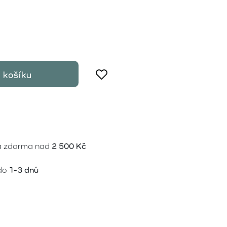
 košíku
a zdarma nad
2 500 Kč
do
1-3 dnů