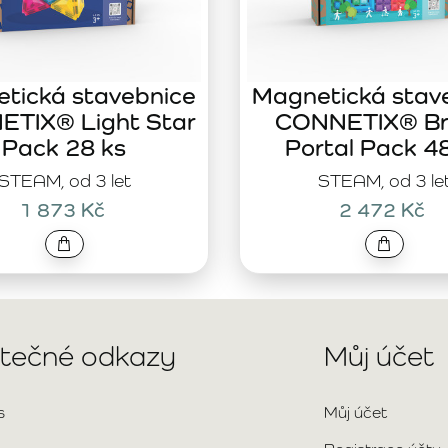
tická stavebnice
Magnetická stav
TIX® Light Star
CONNETIX® Br
Pack 28 ks
Portal Pack 4
STEAM, od 3 let
STEAM, od 3 le
1 873 Kč
2 472 Kč
itečné odkazy
Můj účet
s
Můj účet