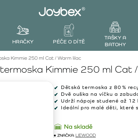
TAŠKY A
HRAČKY
PÉČE O DÍTĚ
BATOHY
ka Kimmie 250 ml Cat / Warm lilac
ermoska Kimmie 250 ml Cat / 
Dětská termoska z 80 % rec
Dvě ouška na víčku a zabud
Udrží nápoje studené až 12 
Ideální pro malé děti, které
Na skladě
ZNAČKA:
LIEWOOD