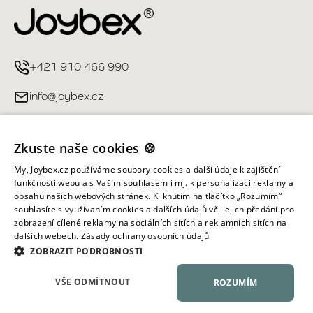
+421 910 466 990
info@joybex.cz
Užitečné odkazy
Zkuste naše cookies 🍪
Můj účet
My, Joybex.cz používáme soubory cookies a další údaje k zajištění
funkčnosti webu a s Vaším souhlasem i mj. k personalizaci reklamy a
obsahu našich webových stránek. Kliknutím na tlačítko „Rozumím“
Informace obchodu
souhlasíte s využívaním cookies a dalších údajů vč. jejich předání pro
zobrazení cílené reklamy na sociálních sítích a reklamních sítích na
dalších webech.
Zásady ochrany osobních údajů
Všechna práva vyhrazena ©
2026
Joybex.cz
ZOBRAZIT PODROBNOSTI
VŠE ODMÍTNOUT
ROZUMÍM