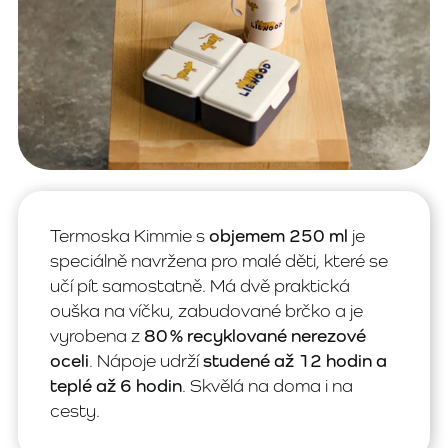
Termoska Kimmie s
objemem 250 ml
je
speciálně navržena pro malé děti, které se
učí pít samostatně. Má dvě praktická
ouška na víčku, zabudované brčko a je
vyrobena z
80 % recyklované nerezové
oceli
. Nápoje udrží
studené až 12 hodin a
teplé až 6 hodin
. Skvělá na doma i na
cesty.