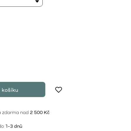
 košíku
a zdarma nad
2 500 Kč
do
1-3 dnů