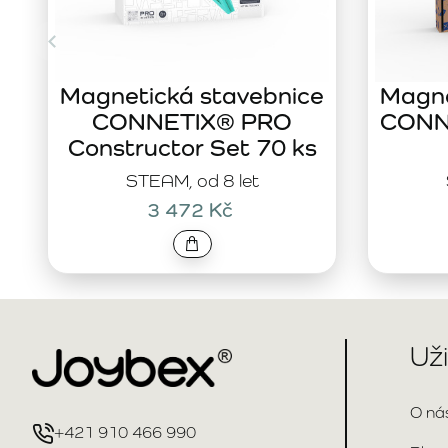
Magnetická stavebnice
Magne
CONNETIX® PRO
CONNE
Constructor Set 70 ks
STEAM, od 8 let
3 472 Kč
Už
O ná
+421 910 466 990