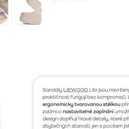
Sandály
LIEWOOD
Lilo jsou navrženy
praktičnost fungují bez kompromisů.
ergonomicky tvarovanou stélkou
při
zatímco
nastavitelné zapínání
umožňu
design doplňují hravé detaily, které p
zbytečných starostí, jen s pocitem jis