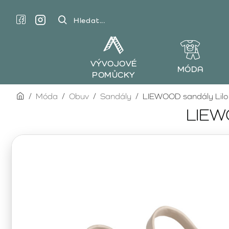
Hledat...
VÝVOJOVÉ
MÓDA
POMŮCKY
home
Móda
Obuv
Sandály
LIEWOOD sandály Lilo
LIEWO