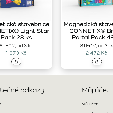
tická stavebnice
Magnetická stav
TIX® Light Star
CONNETIX® Br
Pack 28 ks
Portal Pack 4
STEAM, od 3 let
STEAM, od 3 le
1 873 Kč
2 472 Kč
itečné odkazy
Můj účet
s
Můj účet