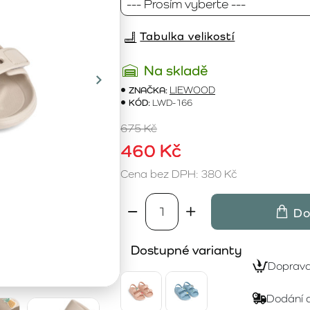
Tabulka velikostí
Na skladě
ZNAČKA:
LIEWOOD
KÓD:
LWD-166
675 Kč
460 Kč
Cena bez DPH: 380 Kč
Do
Dostupné varianty
Doprav
Dodání 