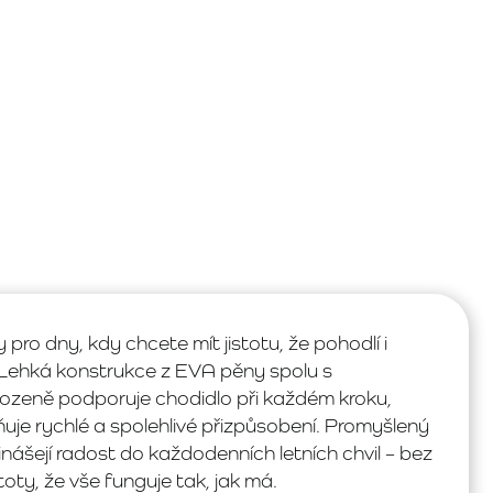
 pro dny, kdy chcete mít jistotu, že pohodlí i
 Lehká konstrukce z EVA pěny spolu s
rozeně podporuje chodidlo při každém kroku,
je rychlé a spolehlivé přizpůsobení. Promyšlený
řinášejí radost do každodenních letních chvil – bez
toty, že vše funguje tak, jak má.