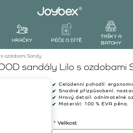
TAŠKY A
HRAČKY
PÉČE O DÍTĚ
BATOHY
 s ozdobami Sandy
OD sandály Lilo s ozdobami
Celodenní pohodlí:
ergonomic
Snadné přizpůsobení:
nastav
Hravý detail:
odnímatelné oz
Materiál:
100 % EVA pěna.
Velikost