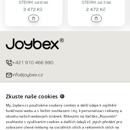
STEAM, od 8 let
STEAM, od 3 let
3 472 Kč
2 472 Kč
+421 910 466 990
info@joybex.cz
Užitečné odkazy
Zkuste naše cookies 🍪
Můj účet
My, Joybex.cz používáme soubory cookies a další údaje k zajištění
funkčnosti webu a s Vaším souhlasem i mj. k personalizaci reklamy a
obsahu našich webových stránek. Kliknutím na tlačítko „Rozumím“
Informace obchodu
souhlasíte s využívaním cookies a dalších údajů vč. jejich předání pro
zobrazení cílené reklamy na sociálních sítích a reklamních sítích na