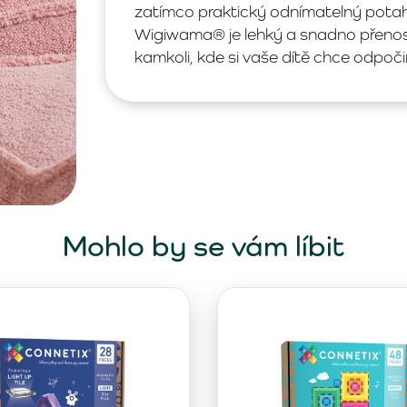
zatímco praktický odnímatelný pota
Wigiwama® je lehký a snadno přenosn
kamkoli, kde si vaše dítě chce odpoči
Mohlo by se vám líbit