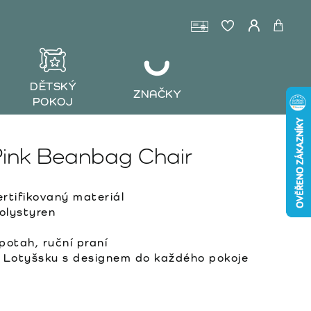
DĚTSKÝ
ZNAČKY
POKOJ
Pink Beanbag Chair
tifikovaný materiál
lystyren
otah, ruční praní
 Lotyšsku s designem do každého pokoje