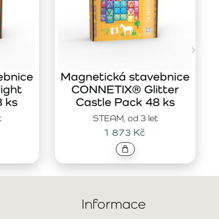
ebnice
Magnetická stavebnice
ight
CONNETIX® Glitter
8 ks
Castle Pack 48 ks
t
STEAM, od 3 let
1 873 Kč
Informace