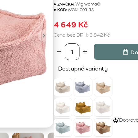
ZNAČKA:
Wigiwama®
KÓD:
WGM-001-13
4 649 Kč
Cena bez DPH: 3 842 Kč
Do
Dostupné varianty
Doprav