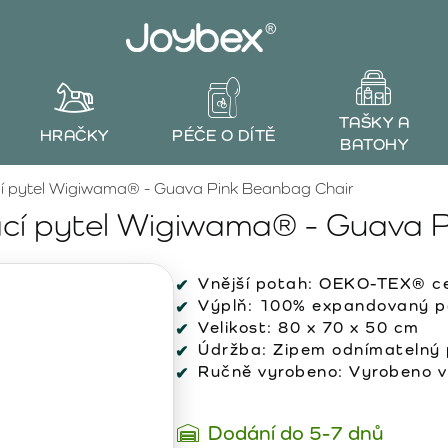
TAŠKY A
HRAČKY
PÉČE O DÍTĚ
BATOHY
cí pytel Wigiwama® - Guava Pink Beanbag Chair
ací pytel Wigiwama® - Guava 
Vnější potah:
OEKO-TEX® cer
Výplň:
100% expandovaný po
Velikost:
80 x 70 x 50 cm
Údržba:
Zipem odnímatelný p
Ručně vyrobeno:
Vyrobeno v
Dodání do 5-7 dnů