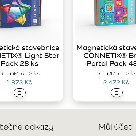
tická stavebnice
Magnetická stav
TIX® Light Star
CONNETIX® Br
Pack 28 ks
Portal Pack 4
STEAM, od 3 let
STEAM, od 3 le
1 873 Kč
2 472 Kč
itečné odkazy
Můj účet