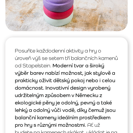
Posuňte každodenní aktivity a hry o
úroveň výš se setem tří balančních kamenů
od Stapelstein.
Moderní tvar a široký
výběr barev nabízí možnost, jak stylově a
prakticky oživit dětský pokoj nebo i celou
domácnost. Inovativní design vyrobený
udržitelným způsobem v Německu z
ekologické pěny je odolný, pevný a také
lehký a odolný vůči vodě, díky čemuž jsou
balanční kameny ideálním prostředkem
pro hry s různými možnostmi.
Ať už
budete na kamenech skákat, ukládat je na