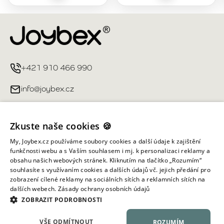
+421 910 466 990
info@joybex.cz
Užitečné odkazy
Zkuste naše cookies 🍪
Můj účet
My, Joybex.cz používáme soubory cookies a další údaje k zajištění
funkčnosti webu a s Vaším souhlasem i mj. k personalizaci reklamy a
obsahu našich webových stránek. Kliknutím na tlačítko „Rozumím“
Informace obchodu
souhlasíte s využívaním cookies a dalších údajů vč. jejich předání pro
zobrazení cílené reklamy na sociálních sítích a reklamních sítích na
dalších webech.
Zásady ochrany osobních údajů
Všechna práva vyhrazena ©
2026
Joybex.cz
ZOBRAZIT PODROBNOSTI
VŠE ODMÍTNOUT
ROZUMÍM