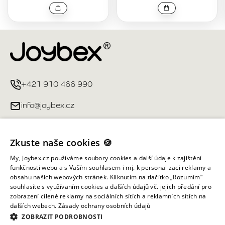
+421 910 466 990
info@joybex.cz
Užitečné odkazy
Zkuste naše cookies 🍪
Můj účet
My, Joybex.cz používáme soubory cookies a další údaje k zajištění
funkčnosti webu a s Vaším souhlasem i mj. k personalizaci reklamy a
obsahu našich webových stránek. Kliknutím na tlačítko „Rozumím“
Informace obchodu
souhlasíte s využívaním cookies a dalších údajů vč. jejich předání pro
zobrazení cílené reklamy na sociálních sítích a reklamních sítích na
dalších webech.
Zásady ochrany osobních údajů
Všechna práva vyhrazena ©
2026
Joybex.cz
ZOBRAZIT PODROBNOSTI