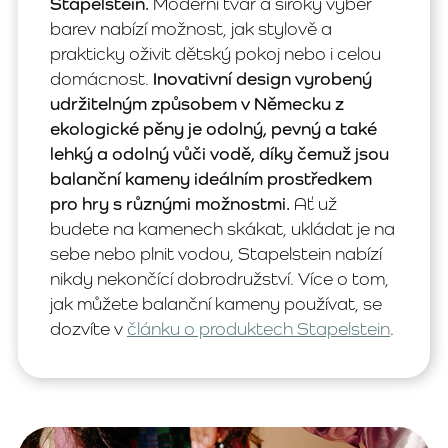
Stapelstein.
Moderní tvar a široký výběr
barev nabízí možnost, jak stylově a
prakticky oživit dětský pokoj nebo i celou
domácnost.
Inovativní design vyrobený
udržitelným způsobem v Německu z
ekologické pěny je odolný, pevný a také
lehký a odolný vůči vodě, díky čemuž jsou
balanční kameny ideálním prostředkem
pro hry s různými možnostmi.
Ať už
budete na kamenech skákat, ukládat je na
sebe nebo plnit vodou, Stapelstein nabízí
nikdy nekončící dobrodružství. Více o tom,
jak můžete balanční kameny používat, se
dozvíte v
článku o produktech Stapelstein
.