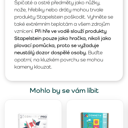
Špičaté a ostré předměty jako nůžky,
nože, hřebíky nebo dráty mohou trvale
produkty Stapelstein poškodit. Vyhněte se
také extrémním teplotám a všem zdrojům
vznícení.
Při hře ve vodě slouží produkty
Stapelstein pouze jako hračka, nikoli jako
plovací pomůcka, proto se vyžaduje
neustálý dozor dospělé osoby.
Buďte
opatrní, na kluzkém povrchu se mohou
kameny klouzat.
Mohlo by se vám líbit