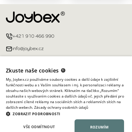
+421 910 466 990
info@joybex.cz
Užitečné odkazy
Zkuste naše cookies 🍪
Můj účet
My, Joybex.cz používáme soubory cookies a další údaje k zajištění
funkčnosti webu a s Vaším souhlasem i mj. k personalizaci reklamy a
obsahu našich webových stránek. Kliknutím na tlačítko „Rozumím“
Informace obchodu
souhlasíte s využívaním cookies a dalších údajů vč. jejich předání pro
zobrazení cílené reklamy na sociálních sítích a reklamních sítích na
dalších webech.
Zásady ochrany osobních údajů
Všechna práva vyhrazena ©
2026
Joybex.cz
ZOBRAZIT PODROBNOSTI
VŠE ODMÍTNOUT
ROZUMÍM