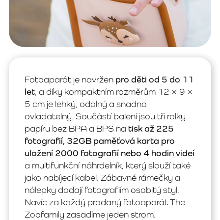
Fotoaparát je navržen
pro děti od 5 do 11
let
, a díky kompaktním rozměrům 12 × 9 ×
5 cm je lehký, odolný a snadno
ovladatelný. Součástí balení jsou tři rolky
papíru bez BPA a BPS na
tisk až 225
fotografií, 32GB paměťová karta pro
uložení 2000 fotografií nebo 4 hodin videí
a multifunkční náhrdelník, který slouží také
jako nabíjecí kabel. Zábavné rámečky a
nálepky dodají fotografiím osobitý styl.
Navíc za každý prodaný fotoaparát The
Zoofamily zasadíme jeden strom.