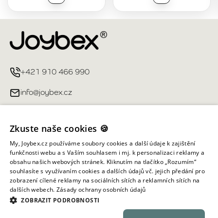
+421 910 466 990
info@joybex.cz
Užitečné odkazy
Zkuste naše cookies 🍪
Můj účet
My, Joybex.cz používáme soubory cookies a další údaje k zajištění
funkčnosti webu a s Vaším souhlasem i mj. k personalizaci reklamy a
obsahu našich webových stránek. Kliknutím na tlačítko „Rozumím“
Informace obchodu
souhlasíte s využívaním cookies a dalších údajů vč. jejich předání pro
zobrazení cílené reklamy na sociálních sítích a reklamních sítích na
dalších webech.
Zásady ochrany osobních údajů
Všechna práva vyhrazena ©
2026
Joybex.cz
ZOBRAZIT PODROBNOSTI