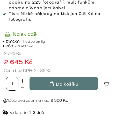
papíru na 225 fotografií, multifunkční
náhrdelník/nabíjecí kabel.
Tisk:
Nízké náklady na tisk jen 0,5 Kč na
fotografii.
Na skladě
ZNAČKA:
The Zoofamily
KÓD:
ZOO-003-2
2 770 Kč
2 645 Kč
Cena bez DPH: 2 186 Kč
Do košíku
Doprava zdarma nad
2 500 Kč
Dodání do
1-3 dnů