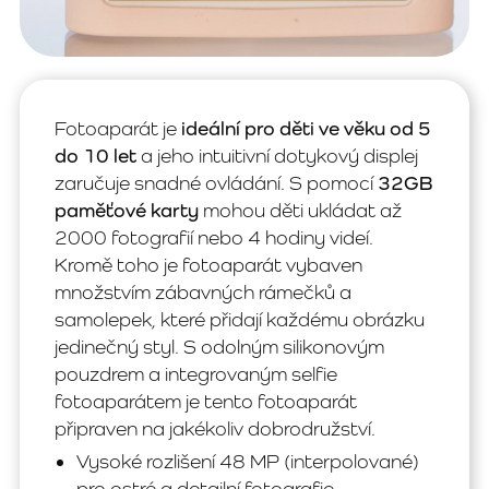
Fotoaparát je
ideální pro děti ve věku od 5
do 10 let
a jeho intuitivní dotykový displej
zaručuje snadné ovládání. S pomocí
32GB
paměťové karty
mohou děti ukládat až
2000 fotografií nebo 4 hodiny videí.
Kromě toho je fotoaparát vybaven
množstvím zábavných rámečků a
samolepek, které přidají každému obrázku
jedinečný styl. S odolným silikonovým
pouzdrem a integrovaným selfie
fotoaparátem je tento fotoaparát
připraven na jakékoliv dobrodružství.
Vysoké rozlišení 48 MP (interpolované)
pro ostré a detailní fotografie.