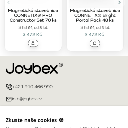
Magnetická stavebnice
Magnetická stavebnice
CONNETIX® PRO
CONNETIX® Bright
Constructor Set 70 ks
Portal Pack 48 ks
STEAM, od 8 let
STEAM, od 3 let
3 472 Kč
2 472 Kč
+421 910 466 990
info@joybex.cz
Užitečné odkazy
Zkuste naše cookies 🍪
Můj účet