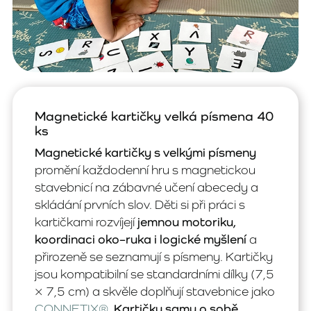
Magnetické kartičky velká písmena 40
ks
Magnetické kartičky s velkými písmeny
promění každodenní hru s magnetickou
stavebnicí na zábavné učení abecedy a
skládání prvních slov. Děti si při práci s
kartičkami rozvíjejí
jemnou motoriku,
koordinaci oko–ruka i logické myšlení
a
přirozeně se seznamují s písmeny. Kartičky
jsou kompatibilní se standardními dílky (7,5
× 7,5 cm) a skvěle doplňují stavebnice jako
CONNETIX®
.
Kartičky samy o sobě