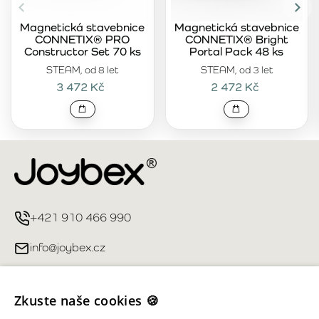
Magnetická stavebnice
Magnetická stavebnice
CONNETIX® PRO
CONNETIX® Bright
Constructor Set 70 ks
Portal Pack 48 ks
STEAM, od 8 let
STEAM, od 3 let
3 472 Kč
2 472 Kč
+421 910 466 990
info@joybex.cz
Užitečné odkazy
Zkuste naše cookies 🍪
Můj účet