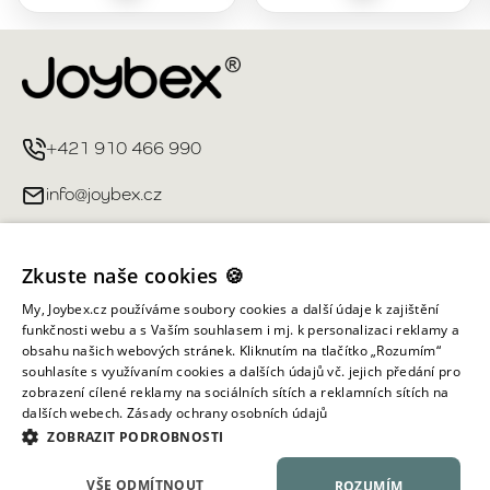
+421 910 466 990
info@joybex.cz
Užitečné odkazy
Zkuste naše cookies 🍪
Můj účet
My, Joybex.cz používáme soubory cookies a další údaje k zajištění
funkčnosti webu a s Vaším souhlasem i mj. k personalizaci reklamy a
obsahu našich webových stránek. Kliknutím na tlačítko „Rozumím“
Informace obchodu
souhlasíte s využívaním cookies a dalších údajů vč. jejich předání pro
zobrazení cílené reklamy na sociálních sítích a reklamních sítích na
dalších webech.
Zásady ochrany osobních údajů
Všechna práva vyhrazena ©
2026
Joybex.cz
ZOBRAZIT PODROBNOSTI
VŠE ODMÍTNOUT
ROZUMÍM