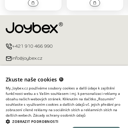
+421 910 466 990
info@joybex.cz
Užitečné odkazy
Zkuste naše cookies 🍪
Můj účet
My, Joybex.cz používáme soubory cookies a další údaje k zajištění
funkčnosti webu a s Vaším souhlasem i mj. k personalizaci reklamy a
obsahu našich webových stránek. Kliknutím na tlačítko „Rozumím“
Informace obchodu
souhlasíte s využívaním cookies a dalších údajů vč. jejich předání pro
zobrazení cílené reklamy na sociálních sítích a reklamních sítích na
dalších webech.
Zásady ochrany osobních údajů
Všechna práva vyhrazena ©
2026
Joybex.cz
ZOBRAZIT PODROBNOSTI