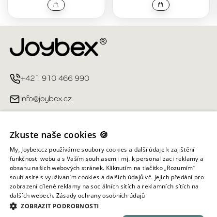
+421 910 466 990
info@joybex.cz
Užitečné odkazy
Zkuste naše cookies 🍪
Můj účet
My, Joybex.cz používáme soubory cookies a další údaje k zajištění
funkčnosti webu a s Vaším souhlasem i mj. k personalizaci reklamy a
obsahu našich webových stránek. Kliknutím na tlačítko „Rozumím“
Informace obchodu
souhlasíte s využívaním cookies a dalších údajů vč. jejich předání pro
zobrazení cílené reklamy na sociálních sítích a reklamních sítích na
dalších webech.
Zásady ochrany osobních údajů
Všechna práva vyhrazena ©
2026
Joybex.cz
ZOBRAZIT PODROBNOSTI