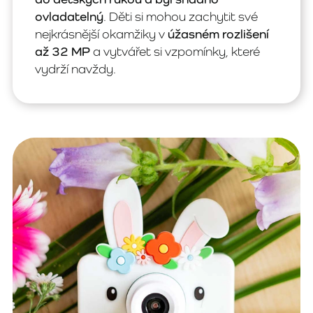
ovladatelný
. Děti si mohou zachytit své
nejkrásnější okamžiky v
úžasném rozlišení
až 32 MP
a vytvářet si vzpomínky, které
vydrží navždy.