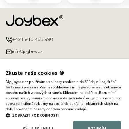
+421 910 466 990
info@joybex.cz
Užitečné odkazy
Zkuste naše cookies 🍪
Můj účet
My, Joybex.cz používáme soubory cookies a další údaje k zajištění
funkčnosti webu a s Vaším souhlasem i mj. k personalizaci reklamy a
obsahu našich webových stránek. Kliknutím na tlačítko „Rozumím“
Informace obchodu
souhlasíte s využívaním cookies a dalších údajů vč. jejich předání pro
zobrazení cílené reklamy na sociálních sítích a reklamních sítích na
dalších webech.
Zásady ochrany osobních údajů
Všechna práva vyhrazena ©
2026
Joybex.cz
ZOBRAZIT PODROBNOSTI
VŠE ODMÍTNOUT
ROZUMÍM