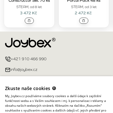
Constructor Set 70 ks
Portal Pack 48 ks
STEAM, od 8 let
STEAM, od 3 let
3 472 Kč
2 472 Kč
+421 910 466 990
info@joybex.cz
Užitečné odkazy
Zkuste naše cookies 🍪
Můj účet
My, Joybex.cz používáme soubory cookies a další údaje k zajištění
funkčnosti webu a s Vaším souhlasem i mj. k personalizaci reklamy a
obsahu našich webových stránek. Kliknutím na tlačítko „Rozumím“
Informace obchodu
souhlasíte s využívaním cookies a dalších údajů vč. jejich předání pro