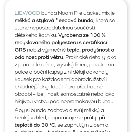
LIEWOOD
bunda Noam Pile Jacket mix je
měkká a stylová fleecová bunda
, která se
stane nepostradatelnou součástí
dětského šatníku.
Vyrobena ze 100 %
recyklovaného polyesteru s certifikací
GRS
nabízí výjimečné
teplo, prodyšnost a
odolnost proti větru
. Praktické detaily jako
zip po celé délce, vysoký límec, poutka na
palce a boční kapsy z ní dělají dokonalý
kousek pro každodenní dobrodružství i
chladnější dny. Ideální pro přechodné
období – lze ji nosit samostatně nebo jako
hřejivou vrstvu pod nepromokavou bundu.
Aby si bunda zachovala svůj měkký a
hebký vzhled, doporučuje se
prát ji při
teplotě do 30 °C
, se zapnutým zipem a