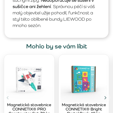
suchými zipy.
Nedoporučuje se sušení v
sušičce ani žehlení
. Správnou péčí si váš
malý objevitel užije pohodlí, funkčnost a
styl této oblíbené bundy LIEWOOD po
mnoho sezón.
Mohlo by se vám líbit
Magnetická stavebnice
Magnetická stavebnice
CONNETIX® PRO
CONNETIX® Bright