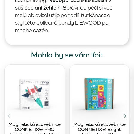
suchými zipy.
Nedoporučuje se sušení v
sušičce ani žehlení
. Správnou péčí si váš
malý objevitel užije pohodlí, funkčnost a
styl této oblíbené bundy LIEWOOD po
mnoho sezón.
Mohlo by se vám líbit
Magnetická stavebnice
Magnetická stavebnice
CONNETIX® PRO
CONNETIX® Bright