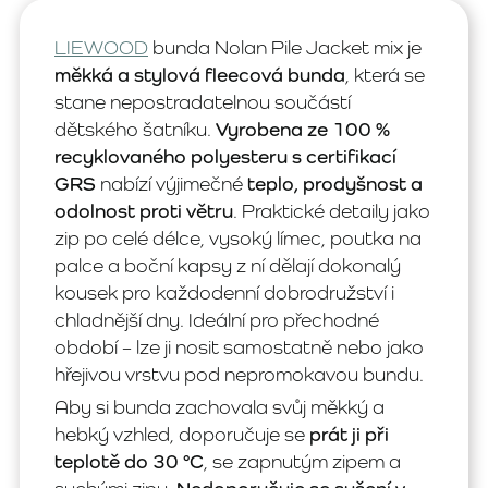
LIEWOOD
bunda Nolan Pile Jacket mix je
měkká a stylová fleecová bunda
, která se
stane nepostradatelnou součástí
dětského šatníku.
Vyrobena ze 100 %
recyklovaného polyesteru s certifikací
GRS
nabízí výjimečné
teplo, prodyšnost a
odolnost proti větru
. Praktické detaily jako
zip po celé délce, vysoký límec, poutka na
palce a boční kapsy z ní dělají dokonalý
kousek pro každodenní dobrodružství i
chladnější dny. Ideální pro přechodné
období – lze ji nosit samostatně nebo jako
hřejivou vrstvu pod nepromokavou bundu.
Aby si bunda zachovala svůj měkký a
hebký vzhled, doporučuje se
prát ji při
teplotě do 30 °C
, se zapnutým zipem a