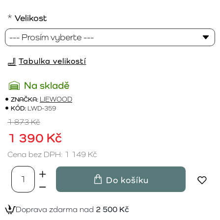
Velikost
Tabulka velikostí
Na skladě
ZNAČKA:
LIEWOOD
KÓD:
LWD-359
1 873 Kč
1 390 Kč
Cena bez DPH: 1 149 Kč
Do košíku
Doprava zdarma nad
2 500 Kč