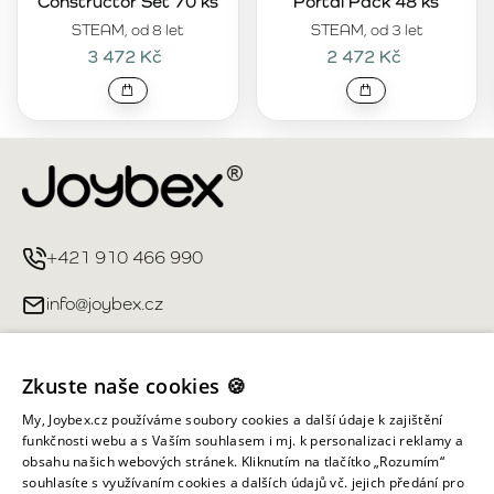
Constructor Set 70 ks
Portal Pack 48 ks
STEAM, od 8 let
STEAM, od 3 let
3 472 Kč
2 472 Kč
+421 910 466 990
info@joybex.cz
Užitečné odkazy
Zkuste naše cookies 🍪
Můj účet
My, Joybex.cz používáme soubory cookies a další údaje k zajištění
funkčnosti webu a s Vaším souhlasem i mj. k personalizaci reklamy a
obsahu našich webových stránek. Kliknutím na tlačítko „Rozumím“
Informace obchodu
souhlasíte s využívaním cookies a dalších údajů vč. jejich předání pro