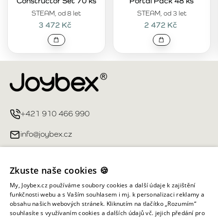
Constructor Set 70 ks
Portal Pack 48 ks
STEAM, od 8 let
STEAM, od 3 let
3 472 Kč
2 472 Kč
+421 910 466 990
info@joybex.cz
Užitečné odkazy
Zkuste naše cookies 🍪
Můj účet
My, Joybex.cz používáme soubory cookies a další údaje k zajištění
funkčnosti webu a s Vaším souhlasem i mj. k personalizaci reklamy a
obsahu našich webových stránek. Kliknutím na tlačítko „Rozumím“
Informace obchodu
souhlasíte s využívaním cookies a dalších údajů vč. jejich předání pro