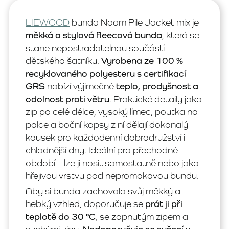
LIEWOOD
bunda Noam Pile Jacket mix je
měkká a stylová fleecová bunda
, která se
stane nepostradatelnou součástí
dětského šatníku.
Vyrobena ze 100 %
recyklovaného polyesteru s certifikací
GRS
nabízí výjimečné
teplo, prodyšnost a
odolnost proti větru
. Praktické detaily jako
zip po celé délce, vysoký límec, poutka na
palce a boční kapsy z ní dělají dokonalý
kousek pro každodenní dobrodružství i
chladnější dny. Ideální pro přechodné
období – lze ji nosit samostatně nebo jako
hřejivou vrstvu pod nepromokavou bundu.
Aby si bunda zachovala svůj měkký a
hebký vzhled, doporučuje se
prát ji při
teplotě do 30 °C
, se zapnutým zipem a