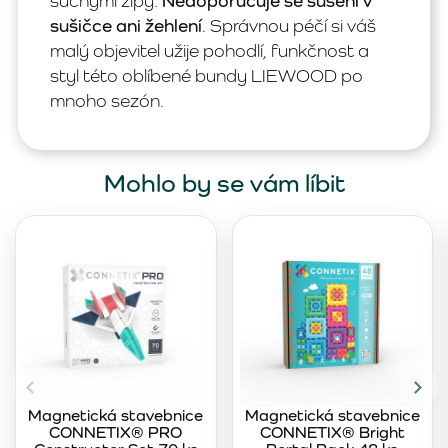
suchými zipy.
Nedoporučuje se sušení v
sušičce ani žehlení
. Správnou péčí si váš
malý objevitel užije pohodlí, funkčnost a
styl této oblíbené bundy LIEWOOD po
mnoho sezón.
Mohlo by se vám líbit
Magnetická stavebnice
Magnetická stavebnice
CONNETIX® PRO
CONNETIX® Bright