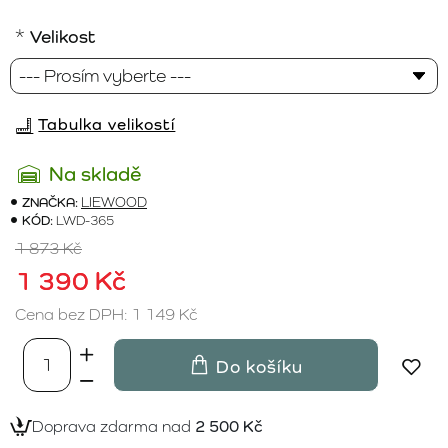
Velikost
Tabulka velikostí
Na skladě
ZNAČKA:
LIEWOOD
KÓD:
LWD-365
1 873 Kč
1 390 Kč
Cena bez DPH: 1 149 Kč
Do košíku
Doprava zdarma nad
2 500 Kč