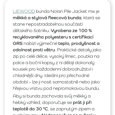
LIEWOOD
bunda Nolan Pile Jacket mix je
měkká a stylová fleecová bunda
, která se
stane nepostradatelnou součástí
dětského šatníku.
Vyrobena ze 100 %
recyklovaného polyesteru s certifikací
GRS
nabízí výjimečné
teplo, prodyšnost a
odolnost proti větru
. Praktické detaily jako
zip po celé délce, vysoký límec, poutka na
palce a boční kapsy z ní dělají dokonalý
kousek pro každodenní dobrodružství i
chladnější dny. Ideální pro přechodné
období – lze ji nosit samostatně nebo jako
hřejivou vrstvu pod nepromokavou bundu.
Aby si bunda zachovala svůj měkký a
hebký vzhled, doporučuje se
prát ji při
teplotě do 30 °C
, se zapnutým zipem a