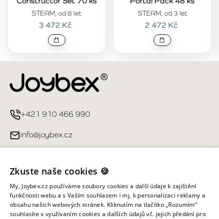
Constructor Set 70 ks
Portal Pack 48 ks
STEAM, od 8 let
STEAM, od 3 let
3 472 Kč
2 472 Kč
+421 910 466 990
info@joybex.cz
Užitečné odkazy
Zkuste naše cookies 🍪
Můj účet
My, Joybex.cz používáme soubory cookies a další údaje k zajištění
funkčnosti webu a s Vaším souhlasem i mj. k personalizaci reklamy a
obsahu našich webových stránek. Kliknutím na tlačítko „Rozumím“
Informace obchodu
souhlasíte s využívaním cookies a dalších údajů vč. jejich předání pro