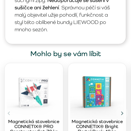
suchými zipy.
Nedoporučuje se sušení v
sušičce ani žehlení
. Správnou péčí si váš
malý objevitel užije pohodlí, funkčnost a
styl této oblíbené bundy LIEWOOD po
mnoho sezón.
Mohlo by se vám líbit
Magnetická stavebnice
Magnetická stavebnice
CONNETIX® PRO
CONNETIX® Bright