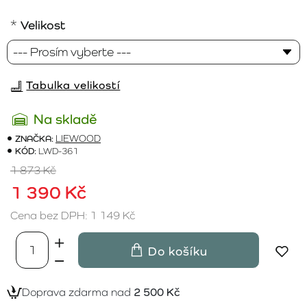
Velikost
Tabulka velikostí
Na skladě
ZNAČKA:
LIEWOOD
KÓD:
LWD-361
1 873 Kč
1 390 Kč
Cena bez DPH: 1 149 Kč
Do košíku
Doprava zdarma nad
2 500 Kč