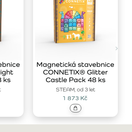
ebnice
Magnetická stavebnice
ight
CONNETIX® Glitter
8 ks
Castle Pack 48 ks
t
STEAM, od 3 let
1 873 Kč