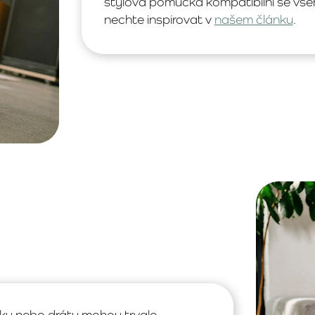
stylová pomůcka kompatibilní se všem
nechte inspirovat v
našem článku
.
íky nebo dráty mohou trvale