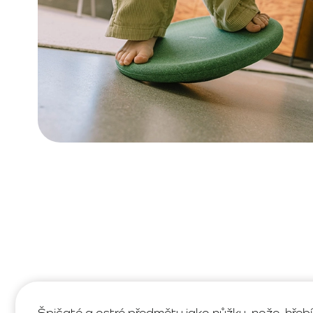
Špičaté a ostré předměty jako nůžky, nože, hřeb