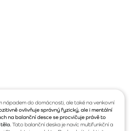
ým nápadem do domácnosti, ale také na venkovní
itivně ovlivňuje správný fyzický, ale i mentální
tách na balanční desce se procvičuje právě to
těla.
Tato balanční deska je navíc multifunkční a