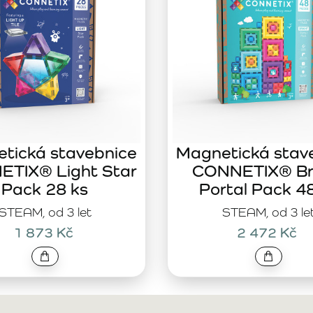
tická stavebnice
Magnetická stav
TIX® Light Star
CONNETIX® Br
Pack 28 ks
Portal Pack 4
STEAM, od 3 let
STEAM, od 3 le
1 873 Kč
2 472 Kč