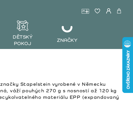
DĚTSKÝ
ZNAČKY
POKOJ
 značky Stapelstein vyrobené v Německu
lná, váží pouhých 270 g s nosností až 120 kg
recykolvatelného materiálu EPP (expandovaný