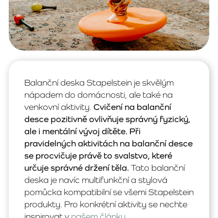
Balanční deska Stapelstein je skvělým
nápadem do domácnosti, ale také na
venkovní aktivity.
Cvičení na balanční
desce pozitivně ovlivňuje správný fyzický,
ale i mentální vývoj dítěte. Při
pravidelných aktivitách na balanční desce
se procvičuje právě to svalstvo, které
určuje správné držení těla.
Tato balanční
deska je navíc multifunkční a stylová
pomůcka kompatibilní se všemi Stapelstein
produkty. Pro konkrétní aktivity se nechte
inspirovat v
našem článku
.