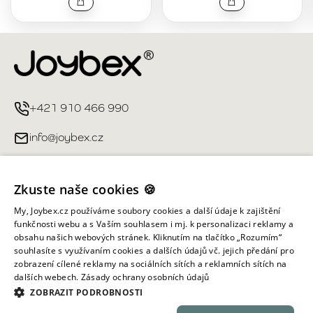
+421 910 466 990
info@joybex.cz
Užitečné odkazy
Zkuste naše cookies 🍪
Můj účet
My, Joybex.cz používáme soubory cookies a další údaje k zajištění
funkčnosti webu a s Vaším souhlasem i mj. k personalizaci reklamy a
obsahu našich webových stránek. Kliknutím na tlačítko „Rozumím“
Informace obchodu
souhlasíte s využívaním cookies a dalších údajů vč. jejich předání pro
zobrazení cílené reklamy na sociálních sítích a reklamních sítích na
dalších webech.
Zásady ochrany osobních údajů
Všechna práva vyhrazena ©
2026
Joybex.cz
ZOBRAZIT PODROBNOSTI