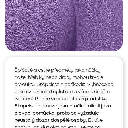
Špičaté a ostré předměty jako nůžky,
nože, hřebíky nebo dráty mohou trvale
produkty Stapelstein poškodit. Vyhněte se
také extrémním teplotám a všem zdrojům
vznícení.
Při hře ve vodě slouží produkty
Stapelstein pouze jako hračka, nikoli jako
plovací pomůcka, proto se vyžaduje
neustálý dozor dospělé osoby.
Buďte
opatrní, na kluzkém povrchu se mohou