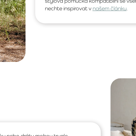
stylová pomůcka kompatibilní se všem
nechte inspirovat v
našem článku
.
íky nebo dráty mohou trvale