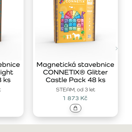
ebnice
Magnetická stavebnice
ight
CONNETIX® Glitter
8 ks
Castle Pack 48 ks
t
STEAM, od 3 let
1 873 Kč