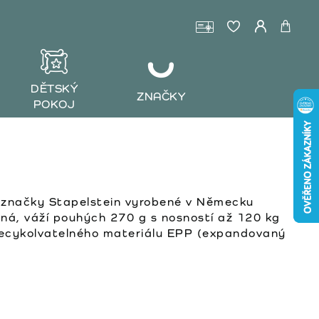
DĚTSKÝ
ZNAČKY
POKOJ
 značky Stapelstein vyrobené v Německu
lná, váží pouhých 270 g s nosností až 120 kg
recykolvatelného materiálu EPP (expandovaný