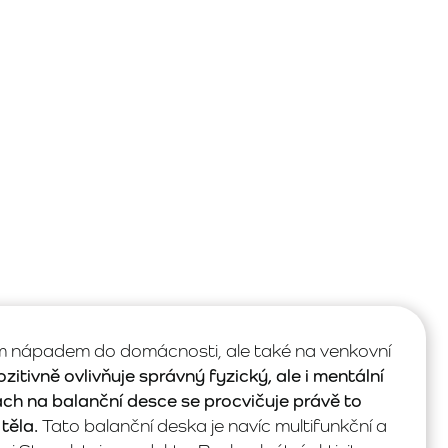
ým nápadem do domácnosti, ale také na venkovní
itivně ovlivňuje správný fyzický, ale i mentální
tách na balanční desce se procvičuje právě to
těla.
Tato balanční deska je navíc multifunkční a