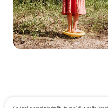
Špičaté a ostré předměty jako nůžky, nože, hřeb