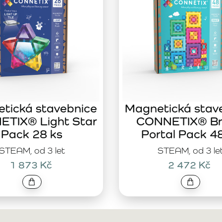
tická stavebnice
Magnetická stav
TIX® Light Star
CONNETIX® Br
Pack 28 ks
Portal Pack 4
STEAM, od 3 let
STEAM, od 3 le
1 873 Kč
2 472 Kč