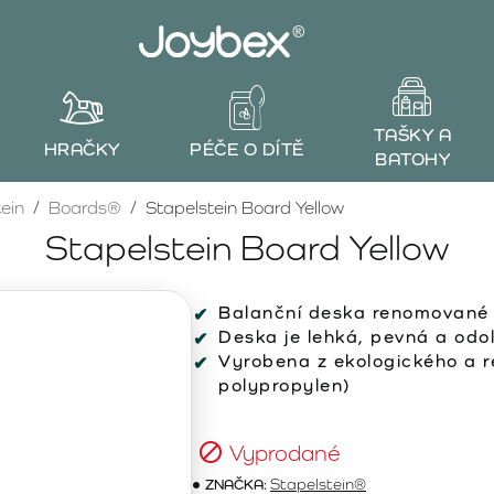
TAŠKY A
HRAČKY
PÉČE O DÍTĚ
BATOHY
ein
Boards®
Stapelstein Board Yellow
Stapelstein Board Yellow
Balanční deska renomované
Deska je lehká, pevná a odo
Vyrobena z ekologického a 
polypropylen)
Vyprodané
ZNAČKA:
Stapelstein®