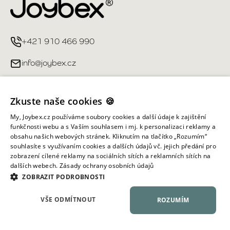
+421 910 466 990
info@joybex.cz
Užitečné odkazy
Zkuste naše cookies 🍪
Můj účet
My, Joybex.cz používáme soubory cookies a další údaje k zajištění
funkčnosti webu a s Vaším souhlasem i mj. k personalizaci reklamy a
obsahu našich webových stránek. Kliknutím na tlačítko „Rozumím“
Informace obchodu
souhlasíte s využívaním cookies a dalších údajů vč. jejich předání pro
zobrazení cílené reklamy na sociálních sítích a reklamních sítích na
dalších webech.
Zásady ochrany osobních údajů
Všechna práva vyhrazena ©
2026
Joybex.cz
ZOBRAZIT PODROBNOSTI
VŠE ODMÍTNOUT
ROZUMÍM